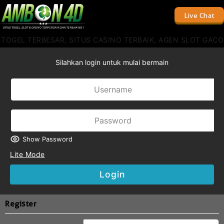
Live Chat
GEL TERBESAR, SITUS CASINO TERBAIK, AGEN SLOT GACOR 
Silahkan login untuk mulai bermain
Show Password
Lite Mode
Login
Register